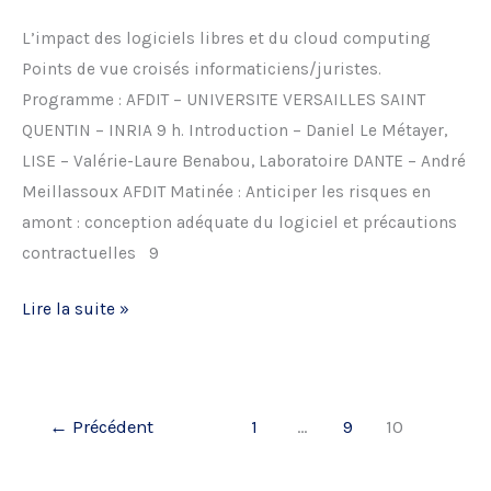
« Smart
L’impact des logiciels libres et du cloud computing
grids,
Points de vue croisés informaticiens/juristes.
smart
Programme : AFDIT – UNIVERSITE VERSAILLES SAINT
Law,
QUENTIN – INRIA 9 h. Introduction – Daniel Le Métayer,
legal
LISE – Valérie-Laure Benabou, Laboratoire DANTE – André
challenges
Meillassoux AFDIT Matinée : Anticiper les risques en
for
amont : conception adéquate du logiciel et précautions
new
contractuelles 9
and
upcoming
Colloque
Lire la suite »
ebusiness
récent
models »
:
La
←
Précédent
1
…
9
10
responsabilité
dans