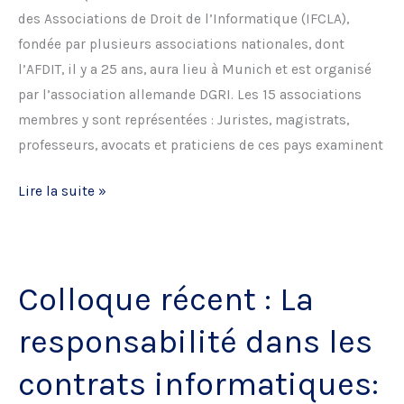
des Associations de Droit de l’Informatique (IFCLA),
fondée par plusieurs associations nationales, dont
l’AFDIT, il y a 25 ans, aura lieu à Munich et est organisé
par l’association allemande DGRI. Les 15 associations
membres y sont représentées : Juristes, magistrats,
professeurs, avocats et praticiens de ces pays examinent
Colloque
Lire la suite »
IFCLA
:
21-
Colloque récent : La
22
juin
responsabilité dans les
2012
à
contrats informatiques:
Munich