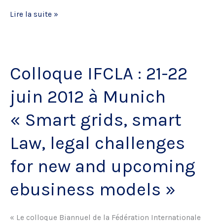
Journée
Lire la suite »
de
l’AFDIT
:
Colloque IFCLA : 21-22
Actualité
du
juin 2012 à Munich
droit
des
« Smart grids, smart
Technologies
Law, legal challenges
de
l’Information
for new and upcoming
ebusiness models »
« Le colloque Biannuel de la Fédération Internationale