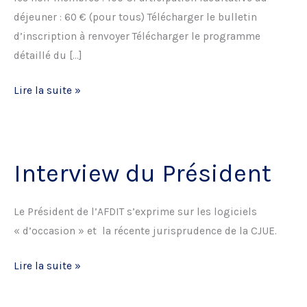
déjeuner : 60 € (pour tous) Télécharger le bulletin
d’inscription à renvoyer Télécharger le programme
détaillé du […]
Journée
Lire la suite »
de
l’AFDIT
:
Interview du Président
Théorie
et
pratique
Le Président de l’AFDIT s’exprime sur les logiciels
des
« d’occasion » et la récente jurisprudence de la CJUE.
saisies
informatiques
Interview
Lire la suite »
du
Président