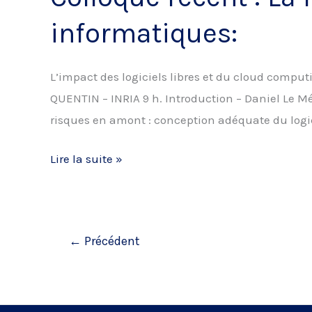
juin
informatiques:
2012
à
L’impact des logiciels libres et du cloud compu
Munich
QUENTIN – INRIA 9 h. Introduction – Daniel Le M
« Smart
risques en amont : conception adéquate du logi
grids,
smart
Colloque
Lire la suite »
Law,
récent
legal
:
challenges
La
for
←
Précédent
responsabilité
new
dans
and
les
upcoming
contrats