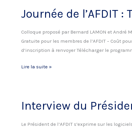
Journée de l’AFDIT :
Colloque proposé par Bernard LAMON et André ME
Gratuite pour les membres de l’AFDIT – Coût pour
d’inscription à renvoyer Télécharger le programm
Journée
Lire la suite »
de
l’AFDIT
:
Interview du Présid
Théorie
et
pratique
Le Président de l’AFDIT s’exprime sur les logicie
des