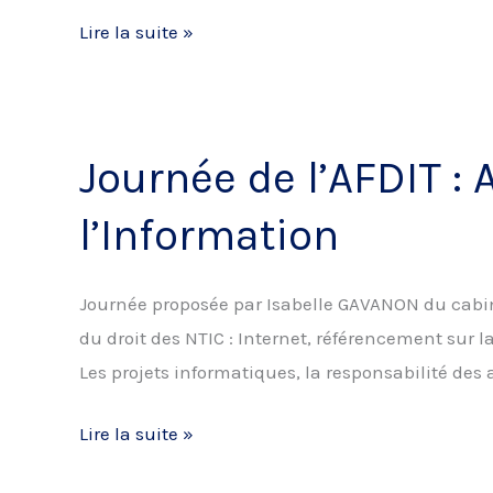
saisies
Interview
Lire la suite »
informatiques
du
Président
Journée de l’AFDIT : 
l’Information
Journée proposée par Isabelle GAVANON du cabin
du droit des NTIC : Internet, référencement sur la
Les projets informatiques, la responsabilité des 
Journée
Lire la suite »
de