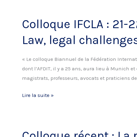
l’AFDIT
:
Colloque IFCLA : 21-
Actualité
du
Law, legal challeng
droit
des
« Le colloque Biannuel de la Fédération Internat
Technologies
dont l’AFDIT, il y a 25 ans, aura lieu à Munich e
de
magistrats, professeurs, avocats et praticiens 
l’Information
Colloque
Lire la suite »
IFCLA
:
21-
Colloque récent : La 
22