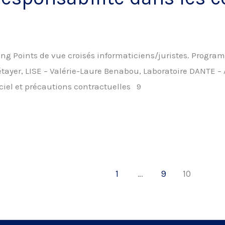
ting Points de vue croisés informaticiens/juristes. Prog
étayer, LISE – Valérie-Laure Benabou, Laboratoire DANTE – 
ciel et précautions contractuelles 9
1
…
9
10