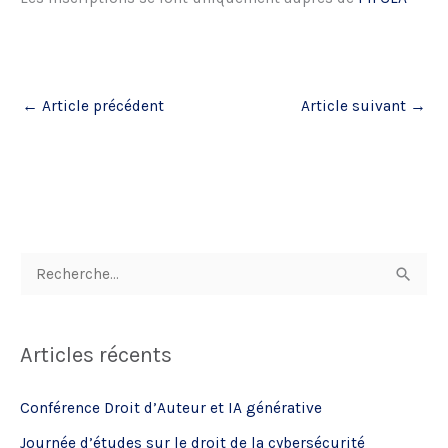
←
Article précédent
Article suivant
→
R
e
c
Articles récents
h
e
Conférence Droit d’Auteur et IA générative
r
Journée d’études sur le droit de la cybersécurité