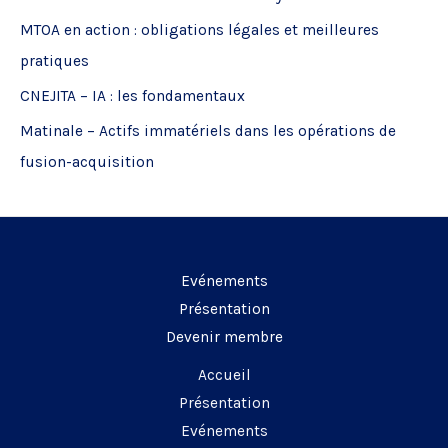
c
MTOA en action : obligations légales et meilleures
h
pratiques
e
CNEJITA – IA : les fondamentaux
r
Matinale – Actifs immatériels dans les opérations de
:
fusion-acquisition
Evénements
Présentation
Devenir membre
Accueil
Présentation
Evénements