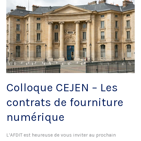
Logiciels
par
la
Propriété
Intellectuelle
Colloque CEJEN – Les
contrats de fourniture
numérique
L’AFDIT est heureuse de vous inviter au prochain