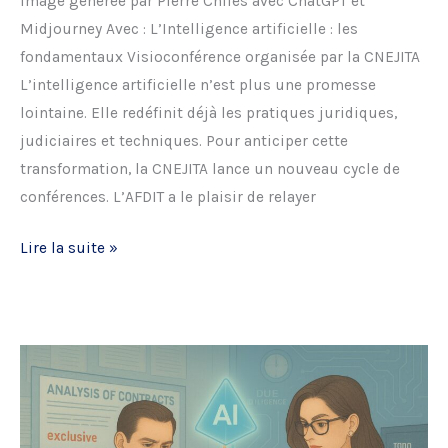
Image générée par Pierre Chilès avec ChatGPT et
Midjourney Avec : L’Intelligence artificielle : les
fondamentaux Visioconférence organisée par la CNEJITA
L’intelligence artificielle n’est plus une promesse
lointaine. Elle redéfinit déjà les pratiques juridiques,
judiciaires et techniques. Pour anticiper cette
transformation, la CNEJITA lance un nouveau cycle de
conférences. L’AFDIT a le plaisir de relayer
CNEJITA
Lire la suite »
–
IA
:
les
fondamentaux