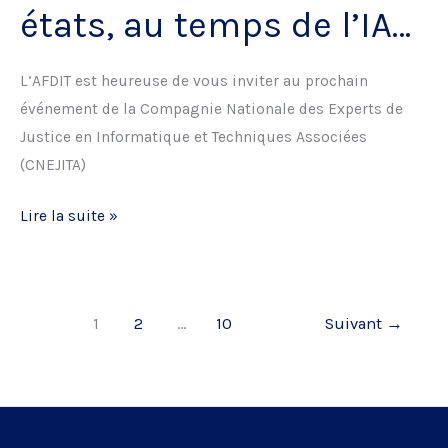
états, au temps de l’IA…
L’AFDIT est heureuse de vous inviter au prochain
événement de la Compagnie Nationale des Experts de
Justice en Informatique et Techniques Associées
(CNEJITA)
Colloque
Lire la suite »
CNEJITA
–
Le
1
2
…
10
Suivant
→
bug
dans
tous
ses
états,