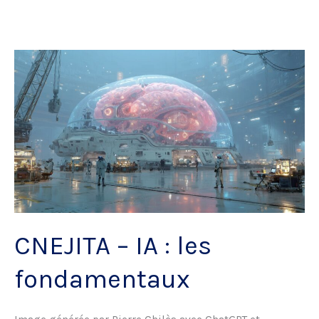
en
action
:
obligations
légales
et
meilleures
pratiques
CNEJITA – IA : les
fondamentaux