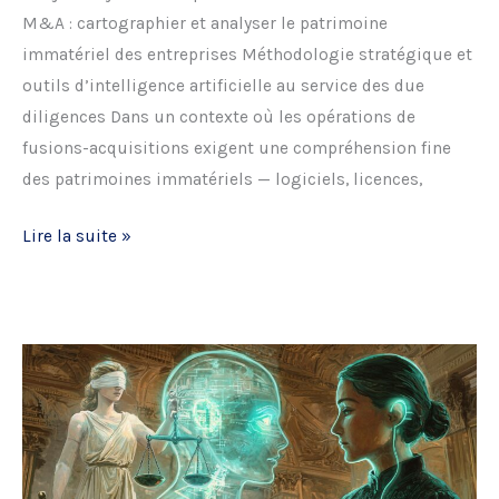
M&A : cartographier et analyser le patrimoine
immatériel des entreprises Méthodologie stratégique et
outils d’intelligence artificielle au service des due
diligences Dans un contexte où les opérations de
fusions-acquisitions exigent une compréhension fine
des patrimoines immatériels — logiciels, licences,
Matinale
Lire la suite »
–
Actifs
immatériels
dans
les
opérations
de
fusion-