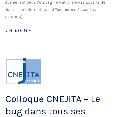
événement de la Compagnie Nationale des Experts de
Justice en Informatique et Techniques Associées
(CNEJITA)
Colloque
Lire la suite »
CEJEN
–
Les
contrats
de
fourniture
numérique
Colloque CNEJITA – Le
bug dans tous ses