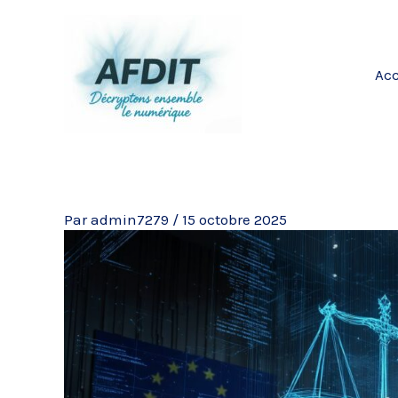
Aller
au
contenu
Acc
Par
admin7279
/
15 octobre 2025