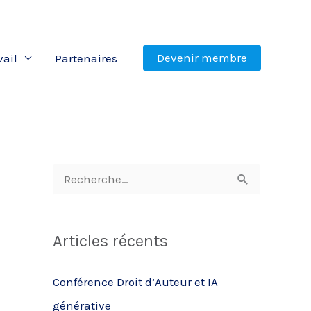
Devenir membre
vail
Partenaires
R
e
c
Articles récents
h
e
Conférence Droit d’Auteur et IA
r
générative