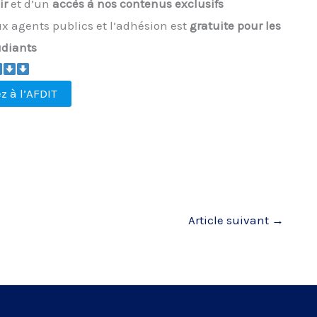
ir
et d’un
accès à nos contenus exclusifs
x agents publics et l’adhésion est
gratuite pour les
udiants
z à l’AFDIT
Article suivant
→