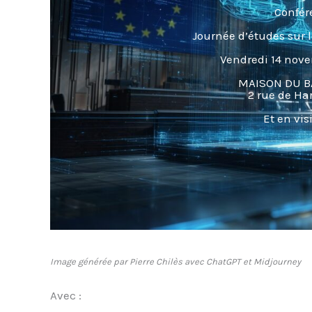
Confér
Journée d’études sur l
Vendredi 14 nove
MAISON DU B
2 rue de Har
Et en vi
Image générée par Pierre Chilès avec ChatGPT et Midjourney
Avec :