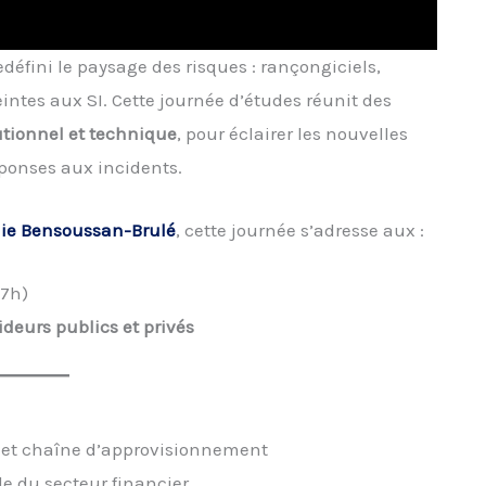
fini le paysage des risques : rançongiciels,
ntes aux SI. Cette journée d’études réunit des
tutionnel et technique
, pour éclairer les nouvelles
éponses aux incidents.
nie Bensoussan-Brulé
, cette journée s’adresse aux :
(7h)
ideurs publics et privés
 et chaîne d’approvisionnement
le du secteur financier