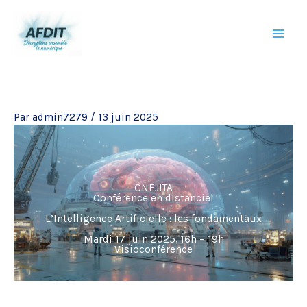
Aller
au
contenu
Par
admin7279
/
13 juin 2025
CNEJITA
Conférence en distanciel
L’Intelligence Artificielle : les fondamentaux
Mardi 17 juin 2025, 16h – 19h
Visioconférence