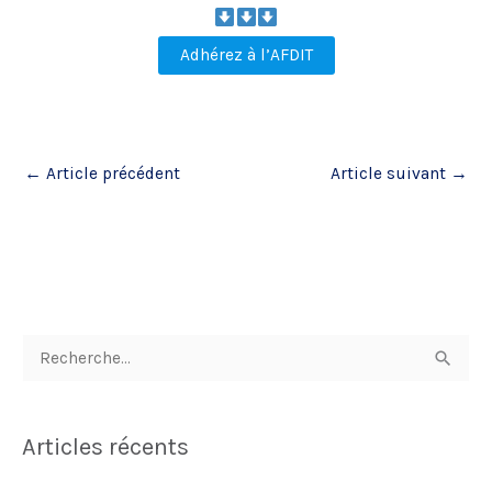
Adhérez à l’AFDIT
←
Article précédent
Article suivant
→
R
e
c
Articles récents
h
e