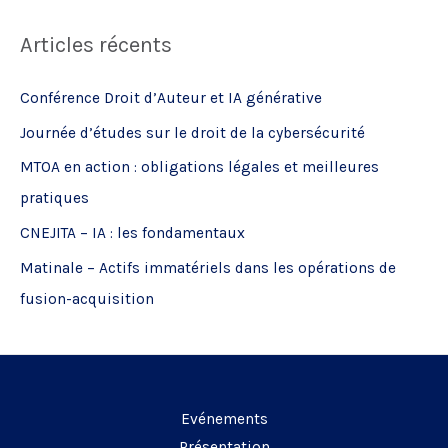
c
Articles récents
h
e
Conférence Droit d’Auteur et IA générative
r
Journée d’études sur le droit de la cybersécurité
c
MTOA en action : obligations légales et meilleures
h
pratiques
e
CNEJITA – IA : les fondamentaux
r
Matinale – Actifs immatériels dans les opérations de
:
fusion-acquisition
Evénements
Présentation