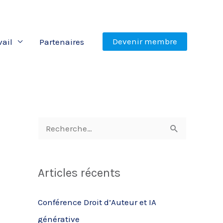
Devenir membre
vail
Partenaires
R
e
c
Articles récents
h
e
Conférence Droit d’Auteur et IA
r
générative