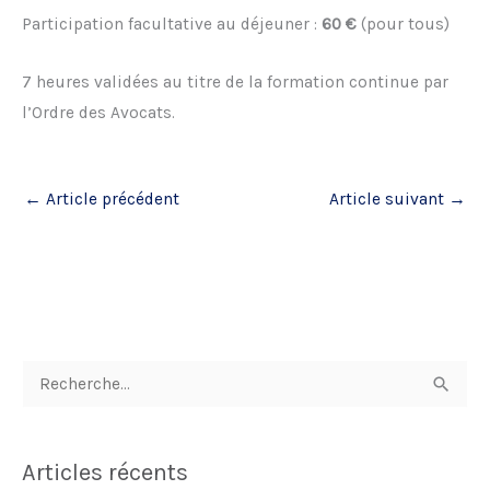
Participation facultative au déjeuner :
60 €
(pour tous)
7 heures validées au titre de la formation continue par
l’Ordre des Avocats.
←
Article précédent
Article suivant
→
R
e
c
Articles récents
h