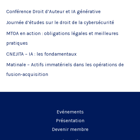
e
Conférence Droit d’Auteur et IA générative
r
Journée d’études sur le droit de la cybersécurité
c
MTOA en action : obligations légales et meilleures
h
pratiques
e
CNEJITA – IA : les fondamentaux
r
Matinale – Actifs immatériels dans les opérations de
:
fusion-acquisition
Evénements
Présentation
Devenir membre