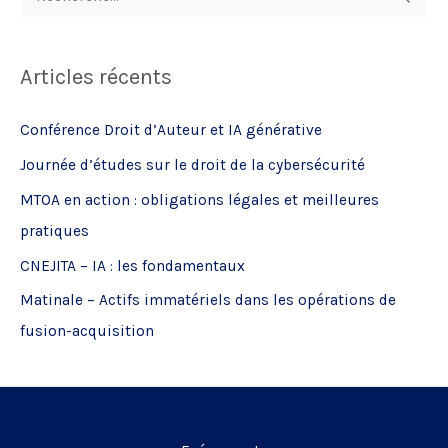
e
c
Articles récents
h
e
Conférence Droit d’Auteur et IA générative
r
Journée d’études sur le droit de la cybersécurité
c
MTOA en action : obligations légales et meilleures
h
pratiques
e
CNEJITA – IA : les fondamentaux
r
Matinale – Actifs immatériels dans les opérations de
:
fusion-acquisition