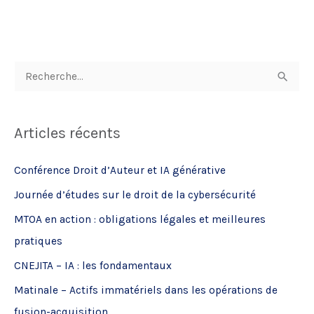
R
e
c
Articles récents
h
e
Conférence Droit d’Auteur et IA générative
r
Journée d’études sur le droit de la cybersécurité
c
MTOA en action : obligations légales et meilleures
h
pratiques
e
CNEJITA – IA : les fondamentaux
r
Matinale – Actifs immatériels dans les opérations de
:
fusion-acquisition