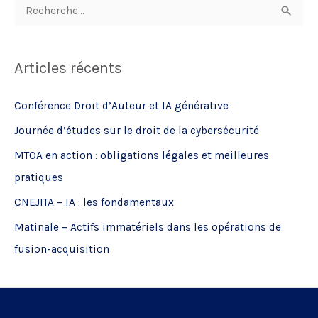
R
e
c
Articles récents
h
e
Conférence Droit d’Auteur et IA générative
r
Journée d’études sur le droit de la cybersécurité
c
MTOA en action : obligations légales et meilleures
h
pratiques
e
CNEJITA – IA : les fondamentaux
r
Matinale – Actifs immatériels dans les opérations de
:
fusion-acquisition