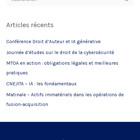
e
c
Articles récents
h
e
Conférence Droit d’Auteur et IA générative
r
Journée d’études sur le droit de la cybersécurité
c
MTOA en action : obligations légales et meilleures
h
pratiques
e
CNEJITA – IA : les fondamentaux
r
Matinale – Actifs immatériels dans les opérations de
:
fusion-acquisition