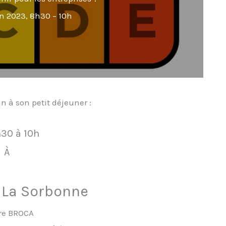
in 2023, 8h30 – 10h
n à son petit déjeuner :
30 à 10h
À
 La Sorbonne
re BROCA