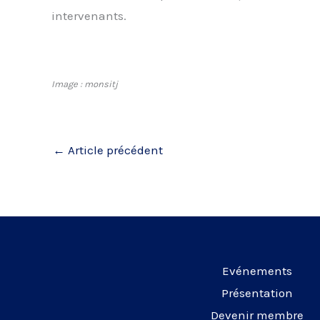
intervenants.
Image : monsitj
←
Article précédent
Evénements
Présentation
Devenir membre