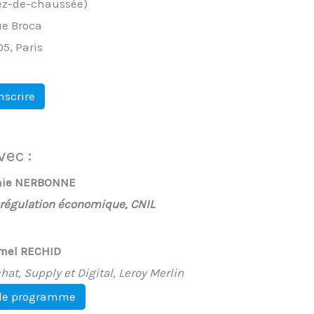
rez-de-chaussée)
ue Broca
5, Paris
nscrire
vec :
hie NERBONNE
-régulation économique, CNIL
el RECHID
at, Supply et Digital, Leroy Merlin
 le programme