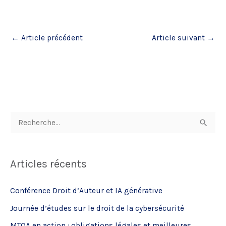
←
Article précédent
Article suivant
→
R
e
c
Articles récents
h
e
Conférence Droit d’Auteur et IA générative
r
Journée d’études sur le droit de la cybersécurité
c
MTOA en action : obligations légales et meilleures