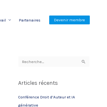
Devenir membre
vail
Partenaires
R
e
c
Articles récents
h
e
Conférence Droit d’Auteur et IA
r
générative