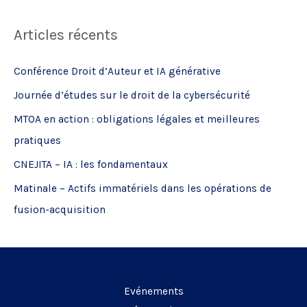
c
Articles récents
h
e
Conférence Droit d’Auteur et IA générative
r
Journée d’études sur le droit de la cybersécurité
c
MTOA en action : obligations légales et meilleures
h
pratiques
e
CNEJITA – IA : les fondamentaux
r
Matinale – Actifs immatériels dans les opérations de
:
fusion-acquisition
Evénements