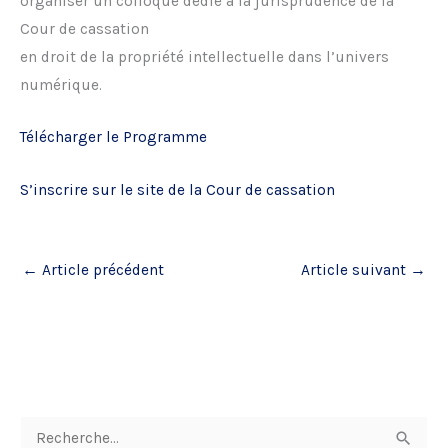
organiser un colloque dédié à la jurisprudence de la
Cour de cassation
en droit de la propriété intellectuelle dans l’univers
numérique.
Télécharger le Programme
S’inscrire sur le site de la Cour de cassation
←
Article précédent
Article suivant
→
R