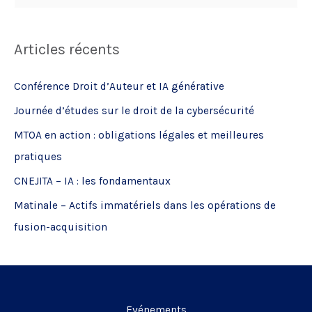
e
c
Articles récents
h
e
Conférence Droit d’Auteur et IA générative
r
Journée d’études sur le droit de la cybersécurité
c
MTOA en action : obligations légales et meilleures
h
pratiques
e
CNEJITA – IA : les fondamentaux
r
Matinale – Actifs immatériels dans les opérations de
:
fusion-acquisition
Evénements