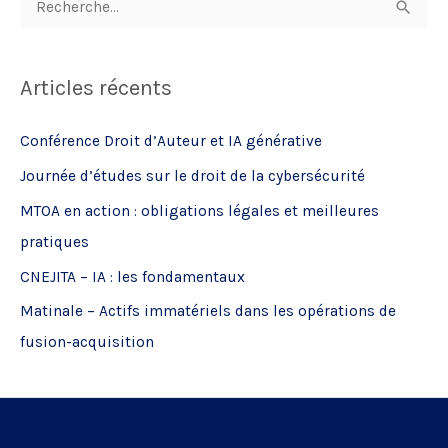
e
c
Articles récents
h
e
Conférence Droit d’Auteur et IA générative
r
Journée d’études sur le droit de la cybersécurité
c
MTOA en action : obligations légales et meilleures
h
pratiques
e
CNEJITA – IA : les fondamentaux
r
Matinale – Actifs immatériels dans les opérations de
:
fusion-acquisition