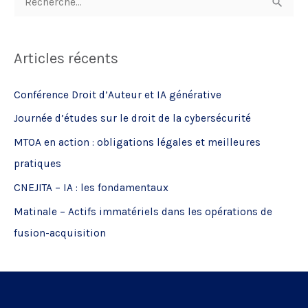
e
c
Articles récents
h
e
Conférence Droit d’Auteur et IA générative
r
Journée d’études sur le droit de la cybersécurité
c
MTOA en action : obligations légales et meilleures
h
pratiques
e
CNEJITA – IA : les fondamentaux
r
Matinale – Actifs immatériels dans les opérations de
:
fusion-acquisition