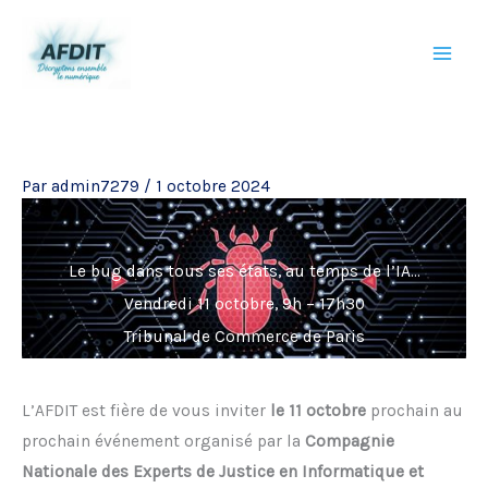
Aller
au
contenu
Par
admin7279
/
1 octobre 2024
Le bug dans tous ses états, au temps de l’IA…
Vendredi 11 octobre, 9h – 17h30
Tribunal de Commerce de Paris
L’AFDIT est fière de vous inviter
le 11 octobre
prochain au
prochain événement organisé par la
Compagnie
Nationale des Experts de Justice en Informatique et