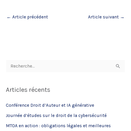
←
Article précédent
Article suivant
→
R
e
c
Articles récents
h
e
Conférence Droit d’Auteur et IA générative
r
Journée d’études sur le droit de la cybersécurité
c
MTOA en action : obligations légales et meilleures
h