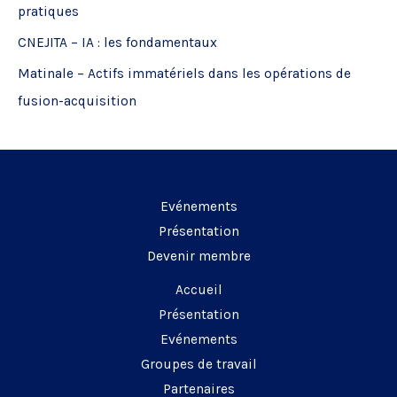
pratiques
e
CNEJITA – IA : les fondamentaux
r
Matinale – Actifs immatériels dans les opérations de
:
fusion-acquisition
Evénements
Présentation
Devenir membre
Accueil
Présentation
Evénements
Groupes de travail
Partenaires