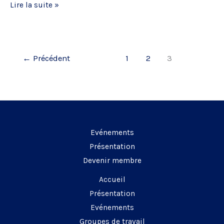
La
Lire la suite »
jurisprudence
de
la
←
Précédent
1
2
3
Cour
de
cassation
en
droit
de
Evénements
la
Présentation
propriété
Devenir membre
intellectuelle
Accueil
dans
Présentation
l’univers
Evénements
numérique
Groupes de travail