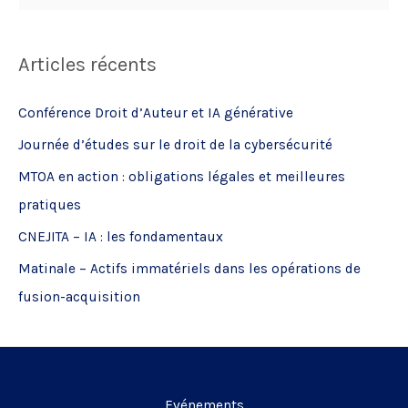
e
c
Articles récents
h
e
Conférence Droit d’Auteur et IA générative
r
Journée d’études sur le droit de la cybersécurité
c
MTOA en action : obligations légales et meilleures
h
pratiques
e
CNEJITA – IA : les fondamentaux
r
Matinale – Actifs immatériels dans les opérations de
:
fusion-acquisition
Evénements