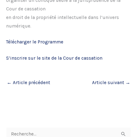
organiser un colloque dédié à la jurisprudence de la
Cour de cassation
en droit de la propriété intellectuelle dans l’univers
numérique.
Télécharger le Programme
S’inscrire sur le site de la Cour de cassation
←
Article précédent
Article suivant
→
R