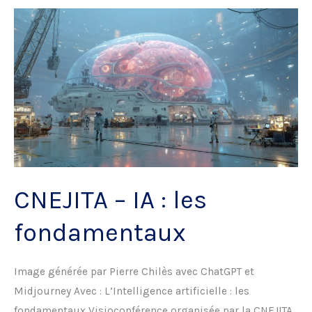
obligations
légales
et
meilleures
pratiques
CNEJITA – IA : les
fondamentaux
Image générée par Pierre Chilès avec ChatGPT et
Midjourney Avec : L’Intelligence artificielle : les
fondamentaux Visioconférence organisée par la CNEJITA