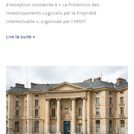
d’exception consacrée à « La Protection des
Investissements Logiciels par la Propriété
Intellectuelle », organisée par l’AFDIT
Matinale
Lire la suite »
–
Défendre
ses
Investissements
Logiciels
par
la
Propriété
Intellectuelle