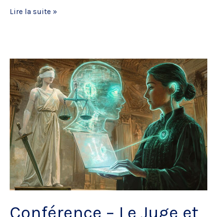
Programme
Lire la suite »
AFDIT
2025-
2026
Conférence – Le Juge et