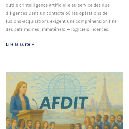
outils d’intelligence artificielle au service des due
diligences Dans un contexte où les opérations de
fusions-acquisitions exigent une compréhension fine
des patrimoines immatériels — logiciels, licences,
Matinale
Lire la suite »
–
Actifs
immatériels
dans
les
opérations
de
fusion-
acquisition