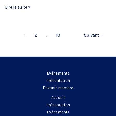
Colloque
Lire la suite »
CNEJITA
–
Le
1
2
…
10
Suivant
→
bug
dans
tous
ses
états,
au
Evénements
temps
Présentation
de
Devenir membre
l’IA…
Accueil
Présentation
Evénements