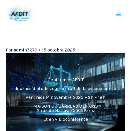
Aller
au
contenu
Par
admin7279
/
15 octobre 2025
Conférence AFDIT
Journée d’études sur le droit de la cybersécurité
Vendredi 14 novembre 2025 – 9h – 18h
MAISON DU BARREAU DE PARIS
2 rue de Harlay, 75001 Paris
Et en visioconférence