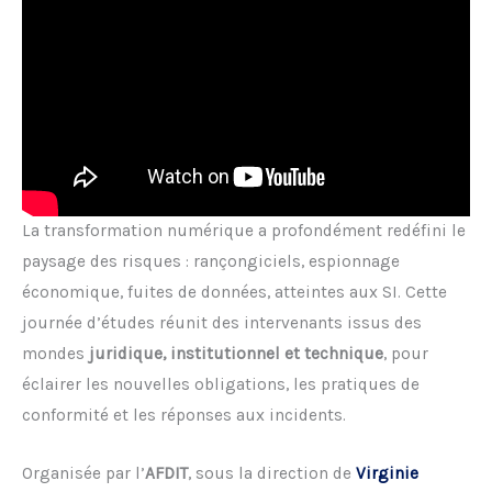
La transformation numérique a profondément redéfini le
paysage des risques : rançongiciels, espionnage
économique, fuites de données, atteintes aux SI. Cette
journée d’études réunit des intervenants issus des
mondes
juridique, institutionnel et technique
, pour
éclairer les nouvelles obligations, les pratiques de
conformité et les réponses aux incidents.
Organisée par l’
AFDIT
, sous la direction de
Virginie