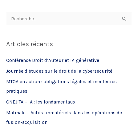
R
e
c
Articles récents
h
e
Conférence Droit d’Auteur et IA générative
r
Journée d’études sur le droit de la cybersécurité
c
MTOA en action : obligations légales et meilleures
h
pratiques
e
CNEJITA – IA : les fondamentaux
r
Matinale – Actifs immatériels dans les opérations de
:
fusion-acquisition