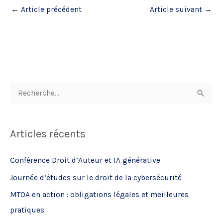
←
Article précédent
Article suivant
→
R
e
c
Articles récents
h
e
Conférence Droit d’Auteur et IA générative
r
Journée d’études sur le droit de la cybersécurité
c
MTOA en action : obligations légales et meilleures
h
pratiques
e