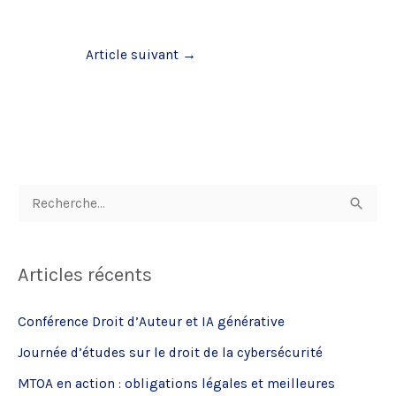
Article suivant
→
R
e
c
Articles récents
h
e
Conférence Droit d’Auteur et IA générative
r
Journée d’études sur le droit de la cybersécurité
c
MTOA en action : obligations légales et meilleures
h