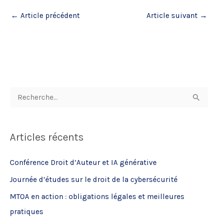
←
Article précédent
Article suivant
→
R
e
c
Articles récents
h
e
Conférence Droit d’Auteur et IA générative
r
Journée d’études sur le droit de la cybersécurité
c
MTOA en action : obligations légales et meilleures
h
pratiques
e