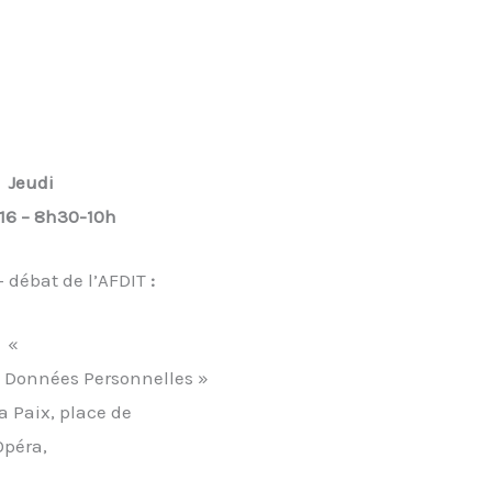
Jeudi
016 – 8h30-10h
- débat de l’AFDIT
:
«
 Données Personnelles »
a Paix, place de
Opéra,