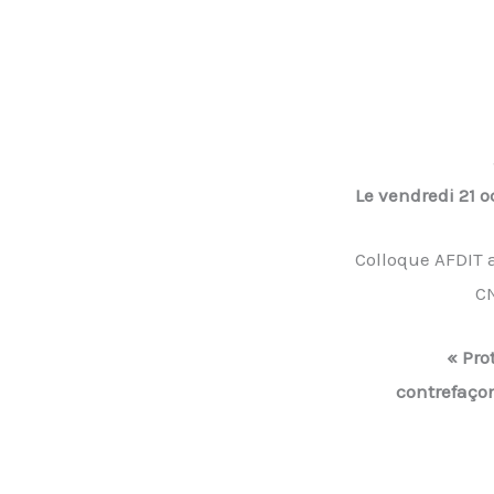
Le vendredi 21 o
Colloque AFDIT a
C
« Pro
contrefaçon