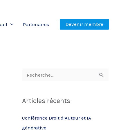
Devenir membre
vail
Partenaires
R
e
c
Articles récents
h
e
Conférence Droit d’Auteur et IA
r
générative