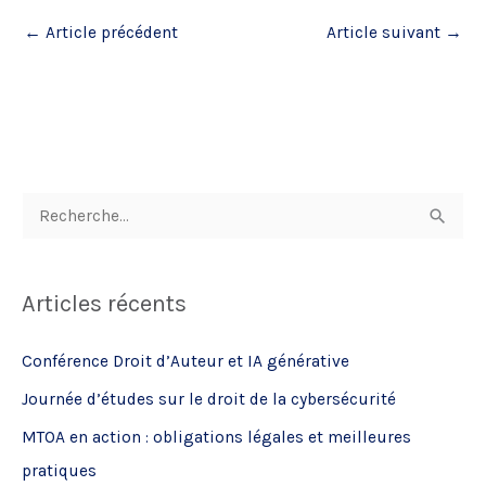
←
Article précédent
Article suivant
→
R
e
c
Articles récents
h
e
Conférence Droit d’Auteur et IA générative
r
Journée d’études sur le droit de la cybersécurité
c
MTOA en action : obligations légales et meilleures
h
pratiques
e