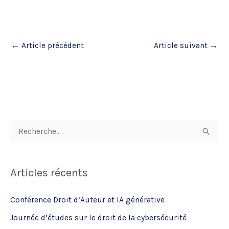
←
Article précédent
Article suivant
→
R
e
c
Articles récents
h
e
Conférence Droit d’Auteur et IA générative
r
Journée d’études sur le droit de la cybersécurité
c