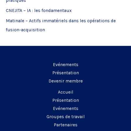
pratiques
e
CNEJITA – IA : les fondamentaux
r
Matinale – Actifs immatériels dans les opérations de
:
fusion-acquisition
Evénements
Présentation
Devenir membre
Accueil
Présentation
Evénements
Groupes de travail
Partenaires