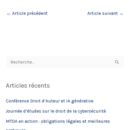
←
Article précédent
Article suivant
→
R
e
c
Articles récents
h
e
Conférence Droit d’Auteur et IA générative
r
Journée d’études sur le droit de la cybersécurité
c
MTOA en action : obligations légales et meilleures
h